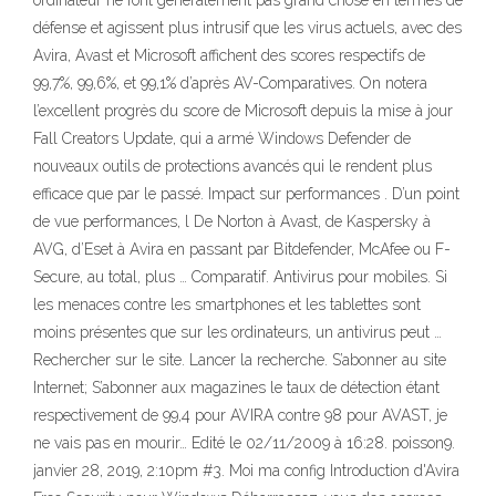
ordinateur ne font généralement pas grand chose en termes de
défense et agissent plus intrusif que les virus actuels, avec des
Avira, Avast et Microsoft affichent des scores respectifs de
99,7%, 99,6%, et 99,1% d’après AV-Comparatives. On notera
l’excellent progrès du score de Microsoft depuis la mise à jour
Fall Creators Update, qui a armé Windows Defender de
nouveaux outils de protections avancés qui le rendent plus
efficace que par le passé. Impact sur performances . D’un point
de vue performances, l De Norton à Avast, de Kaspersky à
AVG, d’Eset à Avira en passant par Bitdefender, McAfee ou F-
Secure, au total, plus … Comparatif. Antivirus pour mobiles. Si
les menaces contre les smartphones et les tablettes sont
moins présentes que sur les ordinateurs, un antivirus peut …
Rechercher sur le site. Lancer la recherche. S’abonner au site
Internet; S’abonner aux magazines le taux de détection étant
respectivement de 99,4 pour AVIRA contre 98 pour AVAST, je
ne vais pas en mourir… Edité le 02/11/2009 à 16:28. poisson9.
janvier 28, 2019, 2:10pm #3. Moi ma config Introduction d'Avira