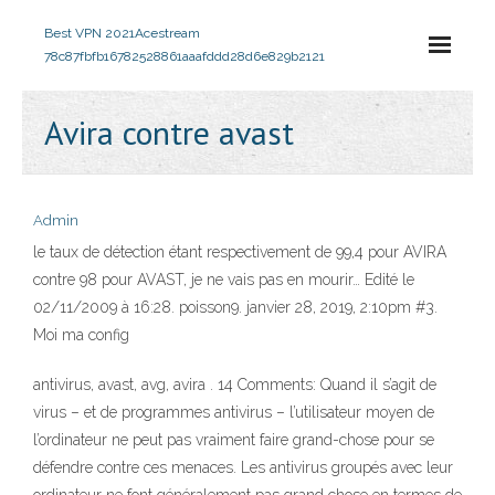
Best VPN 2021
Acestream
78c87fbfb16782528861aaafddd28d6e829b2121
Avira contre avast
Admin
le taux de détection étant respectivement de 99,4 pour AVIRA
contre 98 pour AVAST, je ne vais pas en mourir… Edité le
02/11/2009 à 16:28. poisson9. janvier 28, 2019, 2:10pm #3.
Moi ma config
antivirus, avast, avg, avira . 14 Comments: Quand il s’agit de
virus – et de programmes antivirus – l’utilisateur moyen de
l’ordinateur ne peut pas vraiment faire grand-chose pour se
défendre contre ces menaces. Les antivirus groupés avec leur